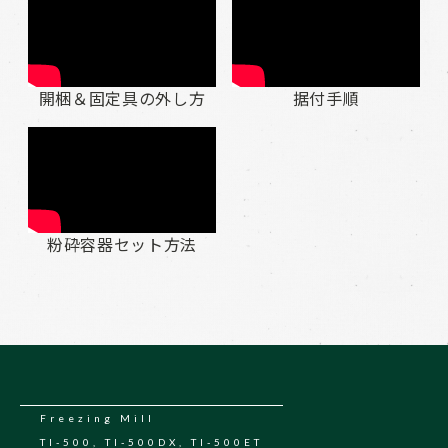
開梱＆固定具の外し方
据付手順
粉砕容器セット方法
Freezing Mill
TI-500, TI-500DX, TI-500ET