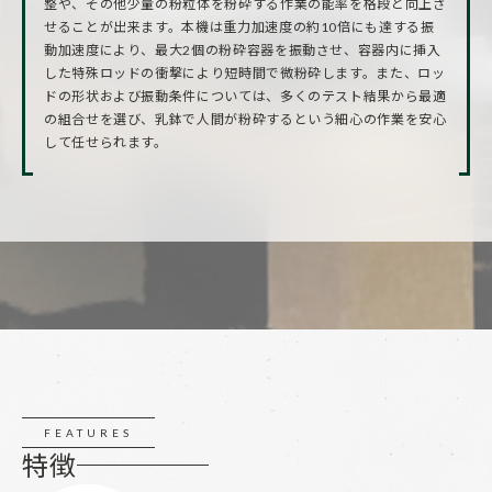
整や、その他少量の粉粒体を粉砕する作業の能率を格段と向上さ
せることが出来ます。本機は重力加速度の約10倍にも達する振
動加速度により、最大2個の粉砕容器を振動させ、容器内に挿入
した特殊ロッドの衝撃により短時間で微粉砕します。また、ロッ
ドの形状および振動条件については、多くのテスト結果から最適
の組合せを選び、乳鉢で人間が粉砕するという細心の作業を安心
して任せられます。
FEATURES
特徴