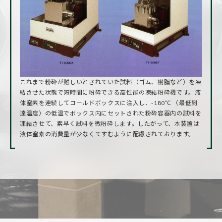
これまで粉砕が難しいとされていた試料（ゴム、樹脂など）を凍
結させた状態で短時間に粉砕できる高性能の凍結粉砕機です。液
体窒素を連続してコールドボックスに注入し、-180℃ （最低到
達温度）の低温でボックス内にセットされた粉砕容器内の試料を
凍結させて、素早く試料を微粉砕します。したがって、本装置は
液体窒素の消費量が少なくてすむように配慮されております。