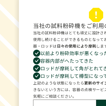
当社の試料粉砕機をご利用
当社の試料粉砕機はとても頑丈に設計さ
使用し続けることができるものとなって
器・ロッドは
日々の使用により摩耗
しま
以前より粉砕効率が悪くなっ
容器内部がへたってきた
ロッドが摩耗して角がとれて
ロッドが摩耗して樽型になっ
上記のような状態になったら
更新のサイ
きないという方には、容器の点検サービ
気軽にご相談ください。