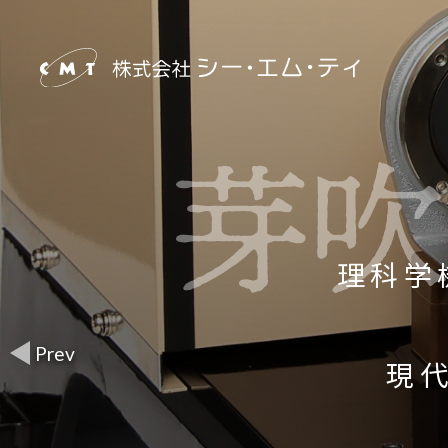
株
理科学
式
製
会
それ
現
社