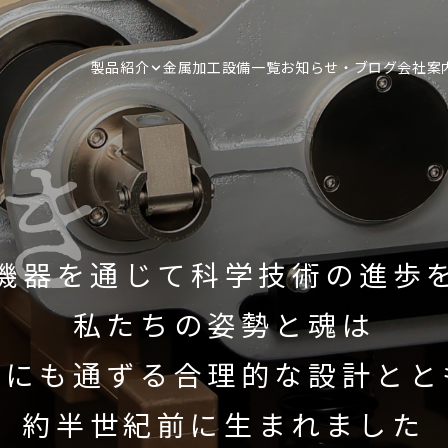
製品紹介
金属加工
設備一覧
お知らせ・ブログ
会社案
機器を通じて科学技術の進歩
時代は変わり、世代は変わり
品もニーズに合わせて改良を
私たちの姿勢と魂は
でも私たちの製品とその設計の
代にも通ずる合理的な設計とと
変わらず受け継がれてきました​​​​​​
約半世紀前に生まれました