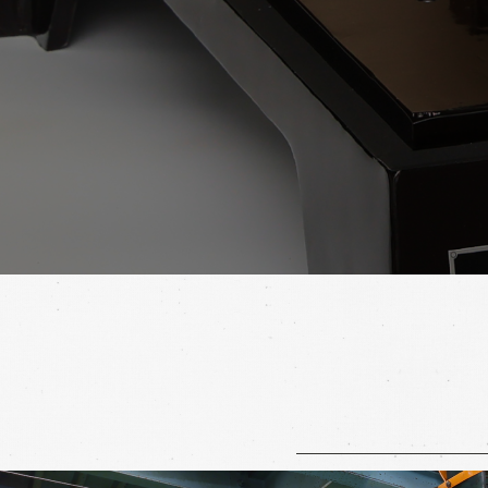
シ
ー・
エ
ム・
テ
ィ