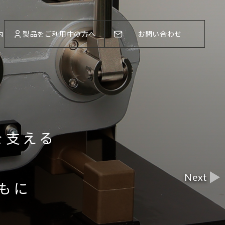
内
製品をご利用中の方へ
お問い合わせ
を支える
重ね
基本は
もに
​