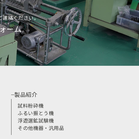
情報を利用中の端末
ご連絡ください。
ォーム
）
おりです。
記録、利用料金の決済
製品紹介
）に違反する行為に対
試料粉砕機
ふるい振とう機
浮遊選鉱試験機
その他機器・汎用品
るものとします。