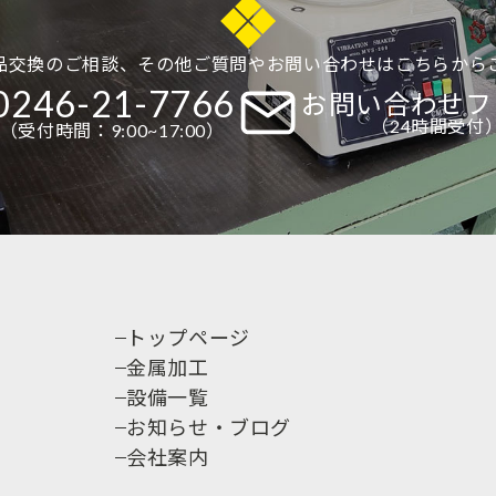
3-1に定める方法により個別に同意した場合、当社は以下の
品交換のご相談、その他ご質問やお問い合わせはこちらから
0246-21-7766
お問い合わせフ
（24時間受付
（受付時間：9:00~17:00）
ス提供にかかわる利用者情報の具体的な利用目的は以下のと
に関する登録の受付、本人確認、ユーザー認証、ユーザー設定の
提供、維持、保護及び改善のため
ラフィック測定及び行動測定のため
表示及び効果測定のため
関するご案内、お問い合わせ等への対応のため
トップページ
に関する当社の規約、ポリシー等（以下「規約等」といいます。
金属加工
設備一覧
関する規約等の変更などを通知するため
お知らせ・ブログ
会社案内
は同意取得の方法、利用中止要請の方法
者情報については、その収集が行われる前にユーザーの同意を得