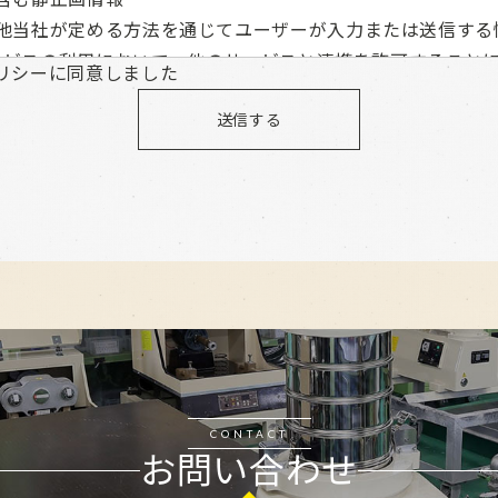
他当社が定める方法を通じてユーザーが入力または送信する
本サービスの利用において、他のサービスと連携を許可すること
リシーに同意しました
だく情報
送信する
ビスを利用するにあたり、ソーシャルネットワーキングサー
た場合には、その許可の際にご同意いただいた内容に基づき
集します。
でユーザーが利用するID
ービスのプライバシー設定によりユーザーが連携先に開示を
サービスを利用するにあたって、当社が収集する情報
へのアクセス状況やそのご利用方法に関する情報を収集する
含まれます。
ログに関する情報
CONTACT
お問い合わせ
、IDFAその他の識別子
本サービスを利用するにあたって、当社がユーザーの個別同意に