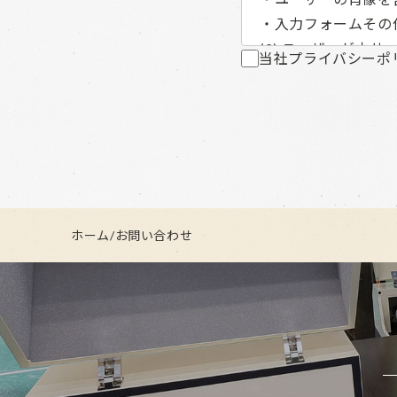
・入力フォームその
(2) ユーザーが
当社プライバシーポ
ビスからご提供いた
ユーザーが、本サー
スとの連携を許可し
外部サービスから収
・当該外部サービス
・その他当該外部サ
(3) ユーザーが本
ホーム
/
お問い合わせ
当社は、本サービス
れには以下の情報が
・リファラ
・IPアドレス
・サーバーアクセス
・Cookie、ADID
(4) ユーザーが