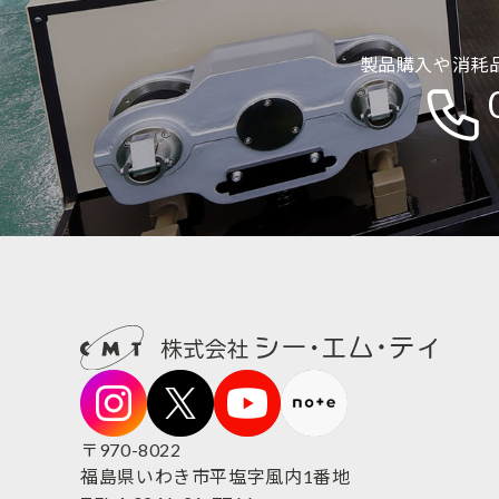
当社は、ユーザーが
から収集します。
製品購入や消耗
・位置情報
2.利用目的
本サービスのサービ
(1) 本サービス
計算等本サービスの
(2) ユーザーのト
(3) 広告の配信、
(4) 本サービスに
(5) 本サービス
する対応のため
(6) 本サービスに
〒970-8022
3.通知・公表また
福島県いわき市平塩字風内1番地​​​​​​​
3-1 以下の利用